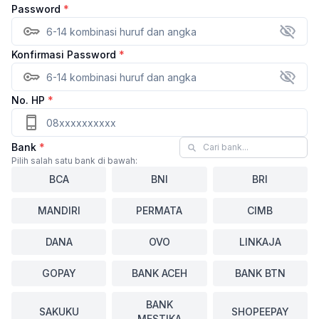
Password
*
Konfirmasi Password
*
No. HP
*
Bank
*
Pilih salah satu bank di bawah:
BCA
BNI
BRI
MANDIRI
PERMATA
CIMB
DANA
OVO
LINKAJA
GOPAY
BANK ACEH
BANK BTN
BANK
SAKUKU
SHOPEEPAY
MESTIKA