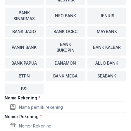
BANK
NEO BANK
JENIUS
SINARMAS
BANK JAGO
BANK OCBC
MAYBANK
BANK
PANIN BANK
BANK KALBAR
BUKOPIN
BANK PAPUA
DANAMON
ALLO BANK
BTPN
BANK MEGA
SEABANK
BSI
Nama Rekening
*
Nomor Rekening
*