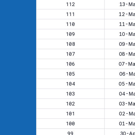
112
13-Ma
111
12-Ma
110
11-Ma
109
10-Ma
108
09-Ma
107
08-Ma
106
07-Ma
105
06-Ma
104
05-Ma
103
04-Ma
102
03-Ma
101
02-Ma
100
01-Ma
99
30-Ap