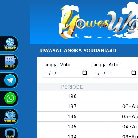
RIWAYAT ANGKA
YORDANIA4D
Tanggal Mulai
Tanggal Akhir
PERIODE
198
197
06-Au
196
05-Au
195
04-Au
194
03-Au