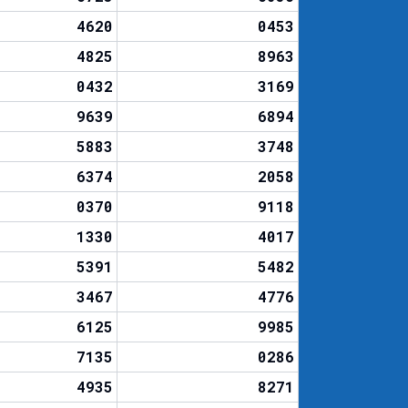
4620
0453
4825
8963
0432
3169
9639
6894
5883
3748
6374
2058
0370
9118
1330
4017
5391
5482
3467
4776
6125
9985
7135
0286
4935
8271