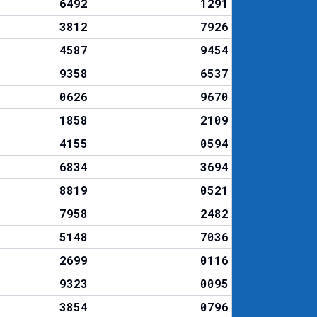
6492
1291
3812
7926
4587
9454
9358
6537
0626
9670
1858
2109
4155
0594
6834
3694
8819
0521
7958
2482
5148
7036
2699
0116
9323
0095
3854
0796