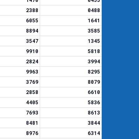
2388
0488
6055
1641
8894
3585
3547
1345
9910
5818
2824
3994
9963
8295
3769
8079
2858
6610
4405
5836
7693
8613
8481
3844
8976
6314