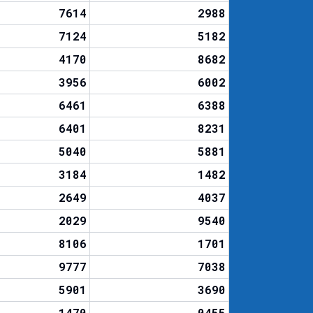
7614
2988
7124
5182
4170
8682
3956
6002
6461
6388
6401
8231
5040
5881
3184
1482
2649
4037
2029
9540
8106
1701
9777
7038
5901
3690
1470
0455