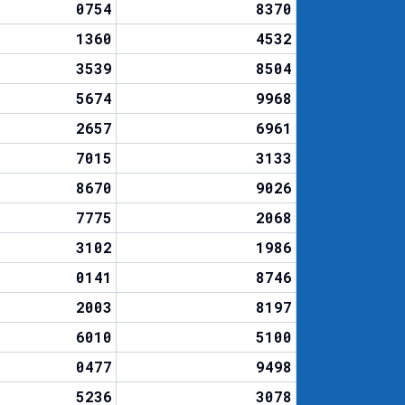
0754
8370
1360
4532
3539
8504
5674
9968
2657
6961
7015
3133
8670
9026
7775
2068
3102
1986
0141
8746
2003
8197
6010
5100
0477
9498
5236
3078