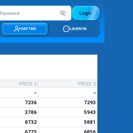
Login
DAFTAR
LAINNYA
PRIZE 2
PRIZE 3
-
-
7236
7293
3706
5943
0732
5081
6723
6056