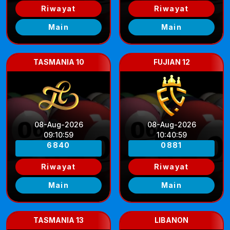
Riwayat
Riwayat
Main
Main
TASMANIA 10
FUJIAN 12
08-Aug-2026
08-Aug-2026
09
:
10
:
56
10
:
40
:
56
6840
0881
Riwayat
Riwayat
Main
Main
TASMANIA 13
LIBANON