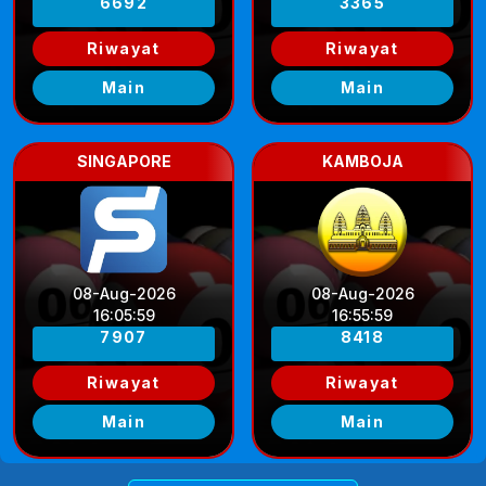
6692
3365
Riwayat
Riwayat
Main
Main
SINGAPORE
KAMBOJA
08-Aug-2026
08-Aug-2026
16
:
05
:
56
16
:
55
:
56
7907
8418
Riwayat
Riwayat
Main
Main