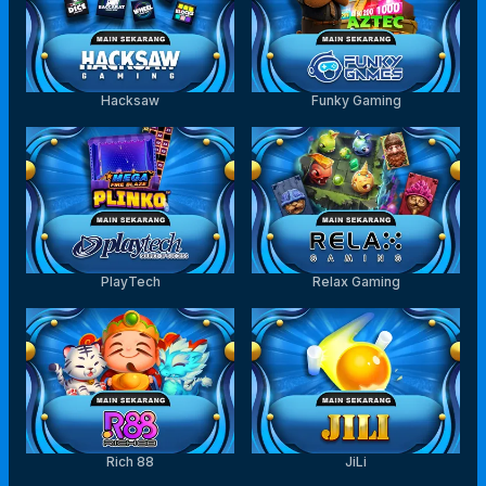
Hacksaw
Funky Gaming
PlayTech
Relax Gaming
Rich 88
JiLi