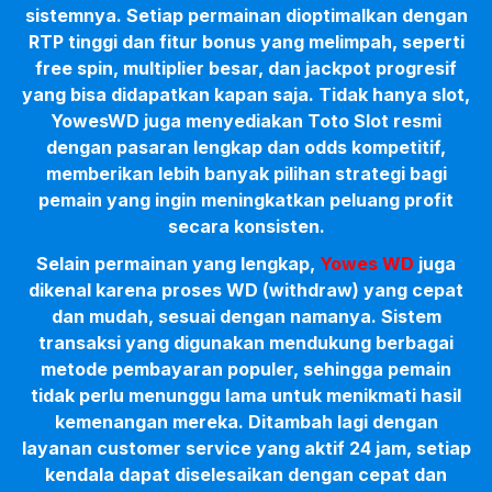
sistemnya. Setiap permainan dioptimalkan dengan
RTP tinggi dan fitur bonus yang melimpah, seperti
free spin, multiplier besar, dan jackpot progresif
yang bisa didapatkan kapan saja. Tidak hanya slot,
YowesWD juga menyediakan Toto Slot resmi
dengan pasaran lengkap dan odds kompetitif,
memberikan lebih banyak pilihan strategi bagi
pemain yang ingin meningkatkan peluang profit
secara konsisten.
Selain permainan yang lengkap,
Yowes WD
juga
dikenal karena proses WD (withdraw) yang cepat
dan mudah, sesuai dengan namanya. Sistem
transaksi yang digunakan mendukung berbagai
metode pembayaran populer, sehingga pemain
tidak perlu menunggu lama untuk menikmati hasil
kemenangan mereka. Ditambah lagi dengan
layanan customer service yang aktif 24 jam, setiap
kendala dapat diselesaikan dengan cepat dan