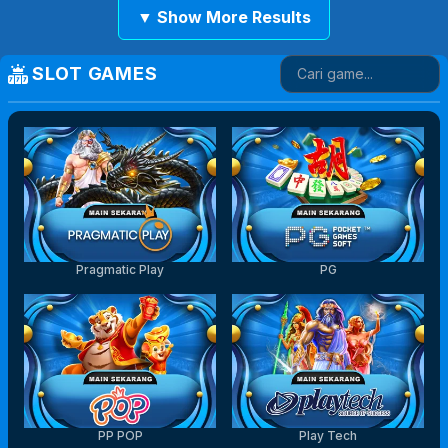
▼ Show More Results
SLOT GAMES
Pragmatic Play
PG
PP POP
Play Tech