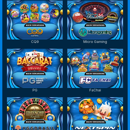
CQ9
Micro Gaming
PG
FaChai