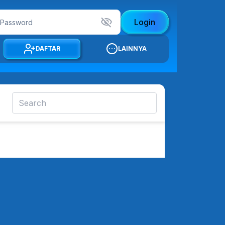
Login
DAFTAR
LAINNYA