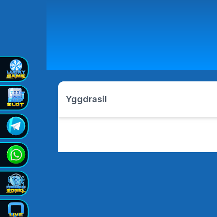
Yggdrasil